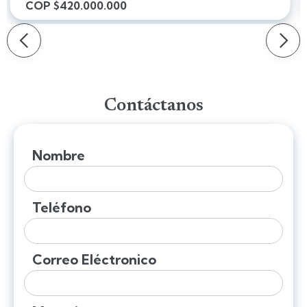
COP $420.000.000
Slide 2 of 5.
Slide 2 of 5.
Contáctanos
Nombre
Teléfono
Correo Eléctronico