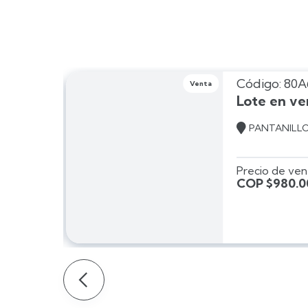
Código: 80
Venta
ro
Lote en ve

PANTANILL
Precio de ven
COP $980.0
Slide 2 of 2.
Slide 2 of 2.