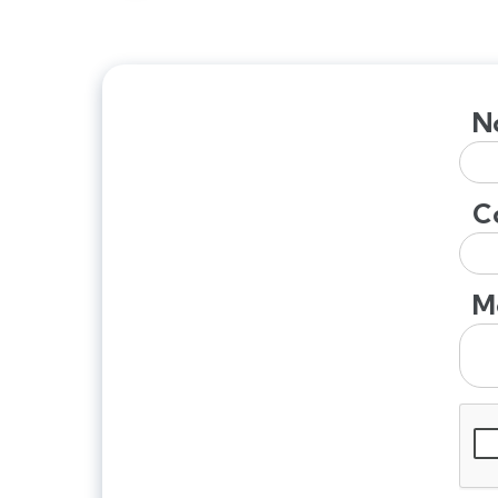
N
C
M