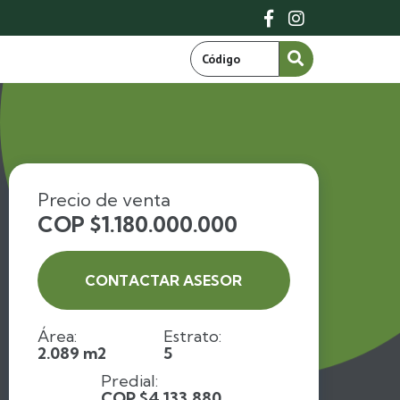


Precio de venta
COP $1.180.000.000
CONTACTAR ASESOR
Área:
Estrato:
2.089 m2
5
Predial:
COP $4.133.880