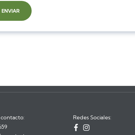
 contacto:
Redes Sociales:
659

