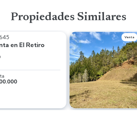
Propiedades Similares
A645
Venta
nta en El Retiro
O
ta
00.000