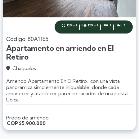
|
|
|
129 m2
129 m2
2
3




Código: 80A1165
Apartamento en arriendo en El
Retiro
Chagualos

Arriendo Apartamento En El Retiro. con una vista
panorámica simplemente inigualable, donde cada
amanecer y atardecer parecen sacados de una postal.
Ubica...
Precio de arriendo
COP
$5.900.000