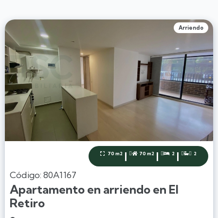
Arriendo
|
|
|
70 m2
70 m2
2
2




Código: 80A1167
Apartamento en arriendo en El
Retiro