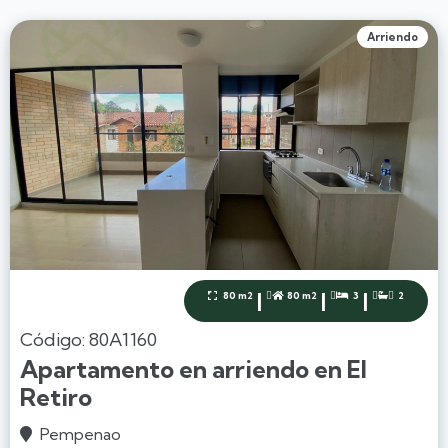
Arriendo
|
|
|
80 m2
80 m2
3
2




Código: 80A1160
Apartamento en arriendo en El
Retiro
Pempenao
