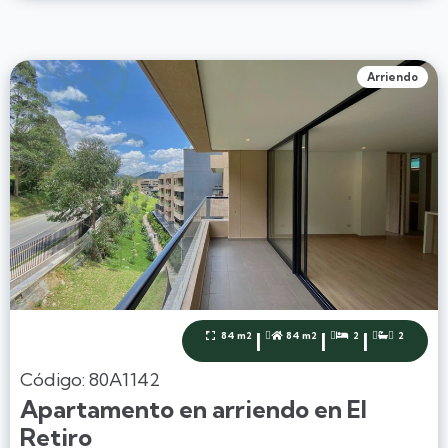
Arriendo
|
|
|
84 m2
84 m2
2
2




Código: 80A1142
Apartamento en arriendo en El
Retiro