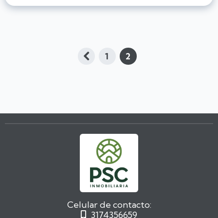
1
2

Celular de contacto:
3174356659
