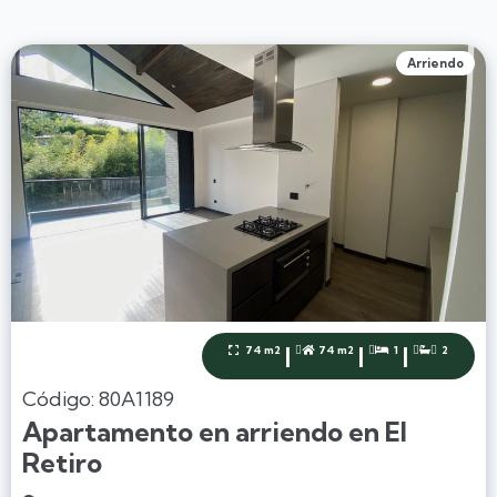
Arriendo
|
|
|
74 m2
74 m2
1
2




Código: 80A1189
Apartamento en arriendo en El
Retiro