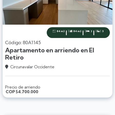
|
|
|
84 m2
84 m2
2
3




Código: 80A1145
Apartamento en arriendo en El
Retiro
Circunavalar Occidente

Precio de arriendo
COP
$4.700.000