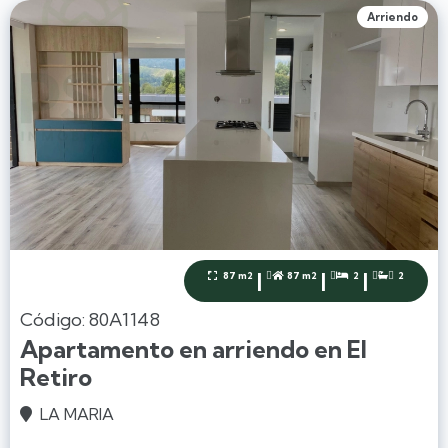
Arriendo
|
|
|
87 m2
87 m2
2
2




Código: 80A1148
Apartamento en arriendo en El
Retiro
LA MARIA
