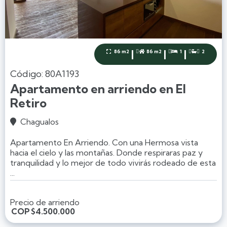
|
|
|
86 m2
86 m2
1
2




Código: 80A1193
Apartamento en arriendo en El
Retiro
Chagualos

Apartamento En Arriendo. Con una Hermosa vista
hacia el cielo y las montañas. Donde respiraras paz y
tranquilidad y lo mejor de todo vivirás rodeado de esta
...
Precio de arriendo
COP
$4.500.000