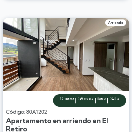
Arriendo
|
|
|
110 m2
110 m2
2
3




Código: 80A1202
Apartamento en arriendo en El
Retiro