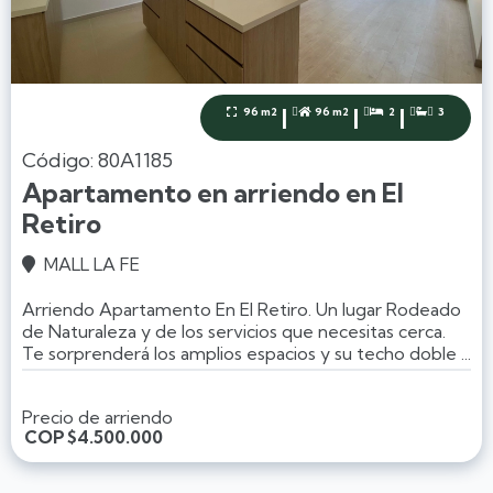
|
|
|
96 m2
96 m2
2
3




Código: 80A1185
Apartamento en arriendo en El
Retiro
MALL LA FE

Arriendo Apartamento En El Retiro. Un lugar Rodeado
de Naturaleza y de los servicios que necesitas cerca.
Te sorprenderá los amplios espacios y su techo doble ...
Precio de arriendo
COP
$4.500.000