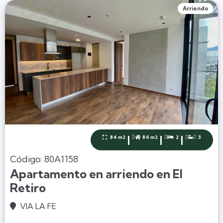
Arriendo
|
|
|
84 m2
84 m2
2
3




Código: 80A1158
Apartamento en arriendo en El
Retiro
VIA LA FE
