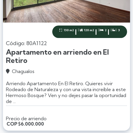
|
|
|
130 m2
120 m2
2
3




Código: 80A1122
Apartamento en arriendo en El
Retiro
Chagualos

Arriendo Apartamento En El Retiro. Quieres vivir
Rodeado de Naturaleza y con una vista increíble a este
Hermoso Bosque? Ven y no dejes pasar la oportunidad
de ...
Precio de arriendo
COP
$6.000.000