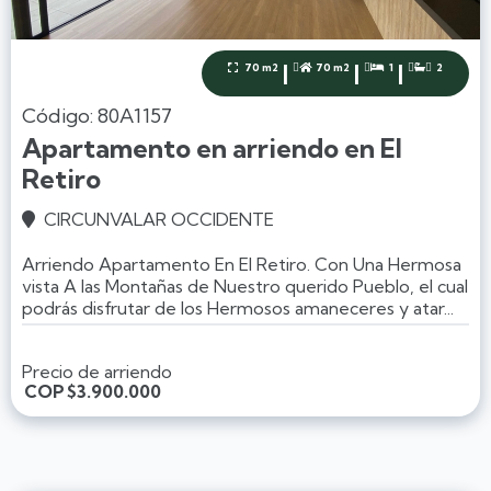
|
|
|
70 m2
70 m2
1
2




Código: 80A1157
Apartamento en arriendo en El
Retiro
CIRCUNVALAR OCCIDENTE

Arriendo Apartamento En El Retiro. Con Una Hermosa
vista A las Montañas de Nuestro querido Pueblo, el cual
podrás disfrutar de los Hermosos amaneceres y atar...
Precio de arriendo
COP
$3.900.000