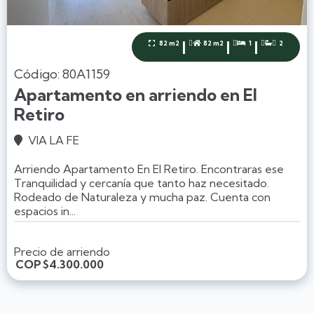
|
|
|
82 m2
82 m2
1
2




Código: 80A1159
Apartamento en arriendo en El
Retiro
VIA LA FE

Arriendo Apartamento En El Retiro. Encontraras ese
Tranquilidad y cercanía que tanto haz necesitado.
Rodeado de Naturaleza y mucha paz. Cuenta con
espacios in...
Precio de arriendo
COP
$4.300.000