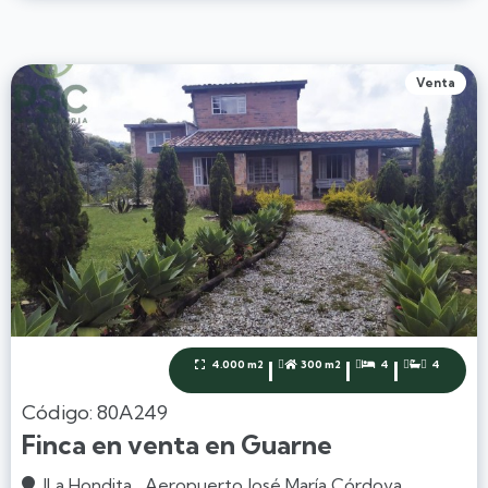
Venta
|
|
|
4.000 m2
300 m2
4
4




Código: 80A249
Finca en venta en Guarne
lLa Hondita , Aeropuerto José María Córdova..
