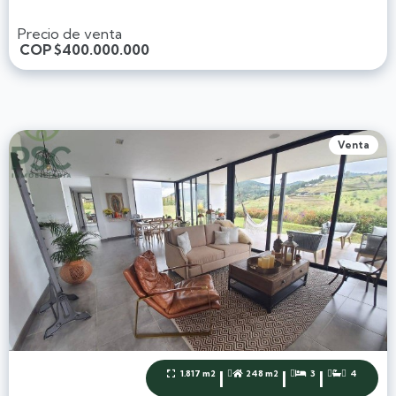
Precio de venta
COP
$400.000.000
Venta
|
|
|
1.817 m2
248 m2
3
4



