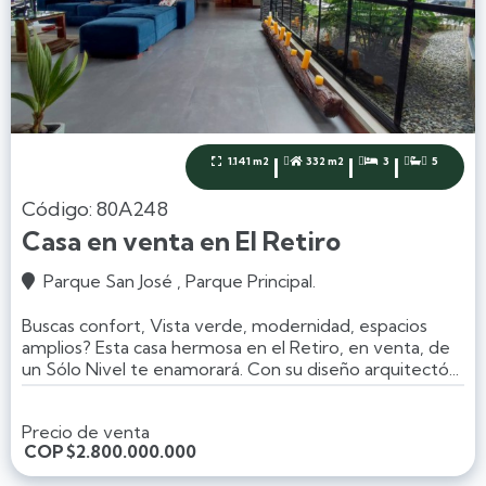
|
|
|
1.141 m2
332 m2
3
5




Código: 80A248
Casa en venta en El Retiro
Parque San José , Parque Principal.

Buscas confort, Vista verde, modernidad, espacios
amplios? Esta casa hermosa en el Retiro, en venta, de
un Sólo Nivel te enamorará. Con su diseño arquitectó...
Precio de venta
COP
$2.800.000.000