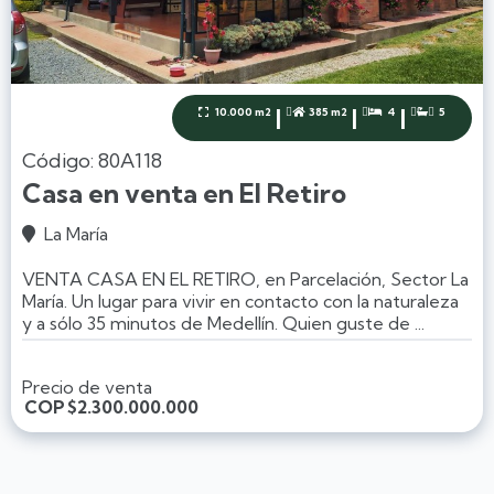
|
|
|
10.000 m2
385 m2
4
5




Código: 80A118
Casa en venta en El Retiro
La María

VENTA CASA EN EL RETIRO, en Parcelación, Sector La
María. Un lugar para vivir en contacto con la naturaleza
y a sólo 35 minutos de Medellín. Quien guste de ...
Precio de venta
COP
$2.300.000.000