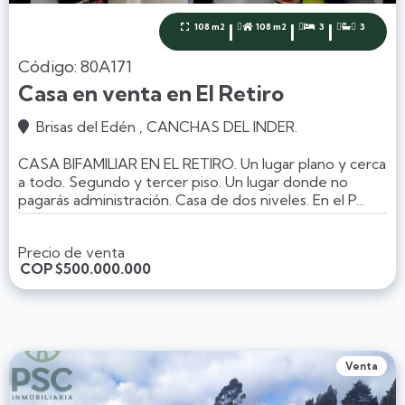
|
|
|
108 m2
108 m2
3
3




Código: 80A171
Casa en venta en El Retiro
Brisas del Edén , CANCHAS DEL INDER.

CASA BIFAMILIAR EN EL RETIRO. Un lugar plano y cerca
a todo. Segundo y tercer piso. Un lugar donde no
pagarás administración. Casa de dos niveles. En el P...
Precio de venta
COP
$500.000.000
Venta