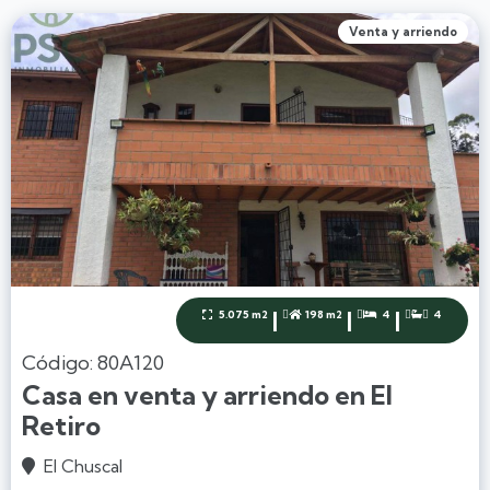
Venta y arriendo
|
|
|
5.075 m2
198 m2
4
4




Código: 80A120
Casa en venta y arriendo en El
Retiro
El Chuscal
