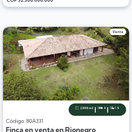
COP
$2.300.000.000
Venta
|
|
2.500 m2
3
5



Código: 80A331
Finca en venta en Rionegro