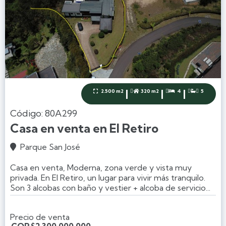
|
|
|
2.500 m2
320 m2
4
5




Código: 80A299
Casa en venta en El Retiro
Parque San José

Casa en venta, Moderna, zona verde y vista muy
privada. En El Retiro, un lugar para vivir más tranquilo.
Son 3 alcobas con baño y vestier + alcoba de servicio...
Precio de venta