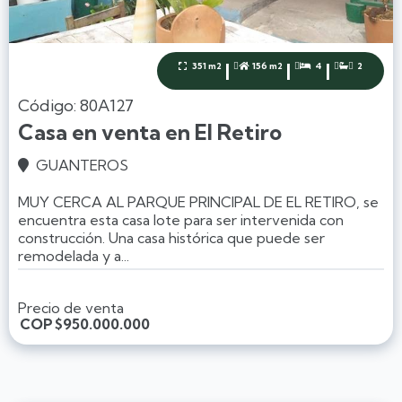
|
|
|
351 m2
156 m2
4
2




Código: 80A127
Casa en venta en El Retiro
GUANTEROS

MUY CERCA AL PARQUE PRINCIPAL DE EL RETIRO, se
encuentra esta casa lote para ser intervenida con
construcción. Una casa histórica que puede ser
remodelada y a...
Precio de venta
COP
$950.000.000