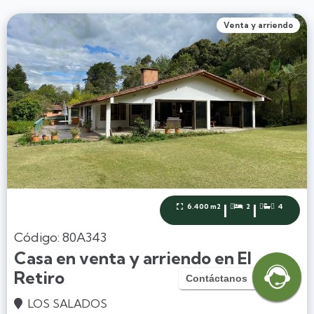
Venta y arriendo
|
|
6.400 m2
2
4



Código: 80A343
Casa en venta y arriendo en El
Retiro
Contáctanos
LOS SALADOS
