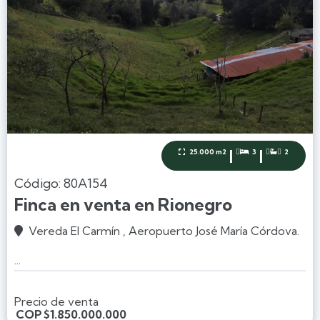
|
|
25.000 m2
3
2



Código: 80A154
Finca en venta en Rionegro
Vereda El Carmín , Aeropuerto José María Córdova.

...
Precio de venta
COP
$1.850.000.000