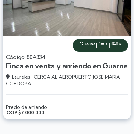
|
|
222 m2
3
3



Código: 80A334
Finca en venta y arriendo en Guarne
Laureles , CERCA AL AEROPUERTO JOSE MARIA

CORDOBA.
Precio de arriendo
COP
$7.000.000