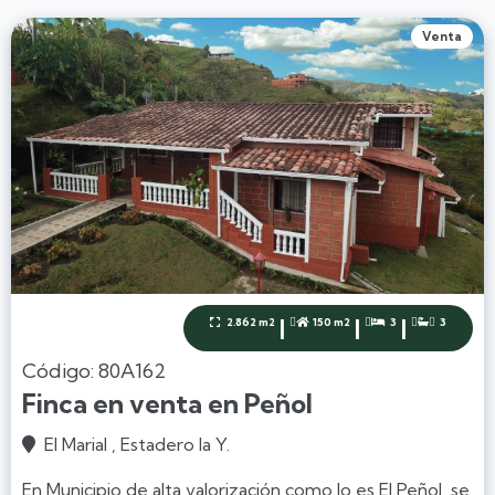
Venta
|
|
|
2.862 m2
150 m2
3
3




Código: 80A162
Finca en venta en Peñol
El Marial , Estadero la Y.

En Municipio de alta valorización como lo es El Peñol, se