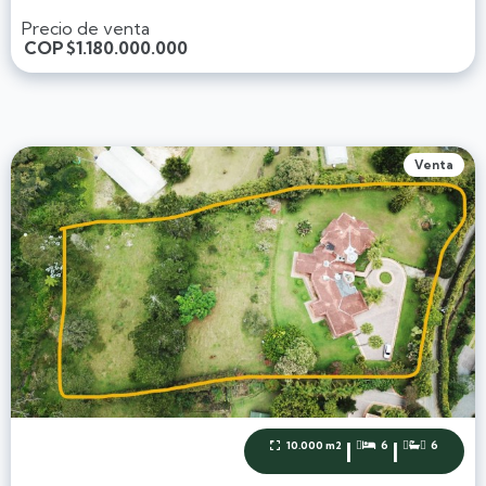
Precio de venta
COP
$1.180.000.000
Venta
|
|
10.000 m2
6
6


