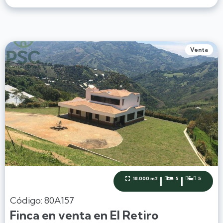
Venta
|
|
18.000 m2
5
5



Código: 80A157
Finca en venta en El Retiro