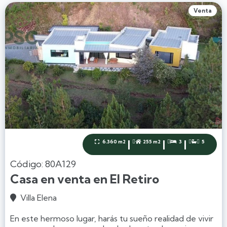
Venta
|
|
|
6.360 m2
255 m2
3
5




Código: 80A129
Casa en venta en El Retiro
Villa Elena

En este hermoso lugar, harás tu sueño realidad de vivir