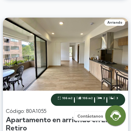
Arriendo
|
|
|
106 m2
106 m2
2
3




Código: 80A1055
Contáctanos
Apartamento en arriendo en El
Retiro