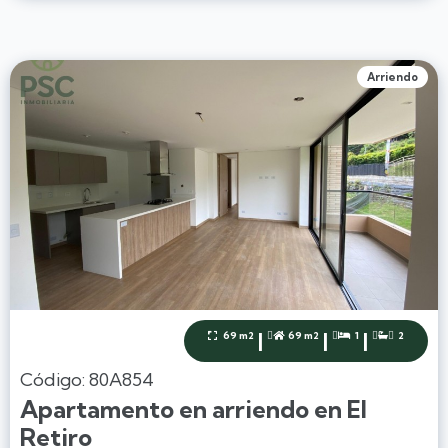
Arriendo
|
|
|
69 m2
69 m2
1
2




Código: 80A854
Apartamento en arriendo en El
Retiro