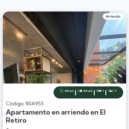
Arriendo
|
|
|
60 m2
60 m2
1
1




Código: 80A953
Apartamento en arriendo en El
Retiro