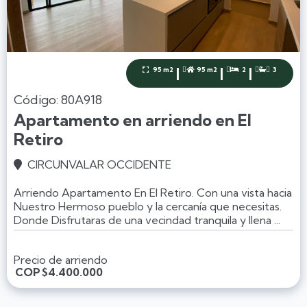
|
|
|
95 m2
95 m2
2
3




Código: 80A918
Apartamento en arriendo en El
Retiro
CIRCUNVALAR OCCIDENTE

Arriendo Apartamento En El Retiro. Con una vista hacia
Nuestro Hermoso pueblo y la cercanía que necesitas.
Donde Disfrutaras de una vecindad tranquila y llena ...
Precio de arriendo
COP
$4.400.000