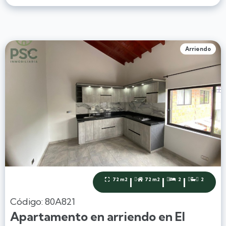
Arriendo
|
|
|
72 m2
72 m2
2
2




Código: 80A821
Apartamento en arriendo en El