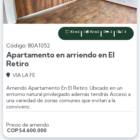
|
|
|
82 m2
82 m2
2
3




Código: 80A1052
Apartamento en arriendo en El
Retiro
VIA LA FE

Arriendo Apartamento En El Retiro. Ubicado en un
entorno natural privilegiado además tendrás Acceso a
una variedad de zonas comunes que invitan a la
convivenc...
Precio de arriendo
COP
$4.600.000