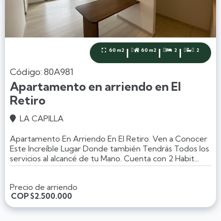
|
|
|
60 m2
60 m2
2
2




Código: 80A981
Apartamento en arriendo en El
Retiro
LA CAPILLA

Apartamento En Arriendo En El Retiro. Ven a Conocer
Este Increíble Lugar Donde también Tendrás Todos los
servicios al alcancé de tu Mano. Cuenta con 2 Habit...
Precio de arriendo
COP
$2.500.000