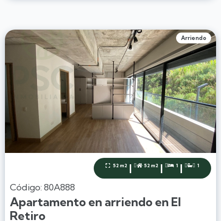
Arriendo
|
|
|
52 m2
52 m2
1
1




Código: 80A888
Apartamento en arriendo en El
Retiro