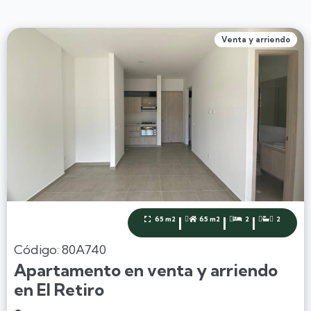
Venta y arriendo
|
|
|
65 m2
65 m2
2
2




Código: 80A740
Apartamento en venta y arriendo
en El Retiro