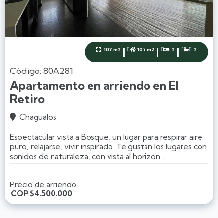
|
|
|
107 m2
107 m2
2
2




Código: 80A281
Apartamento en arriendo en El
Retiro
Chagualos

Espectacular vista a Bosque, un lugar para respirar aire
puro, relajarse, vivir inspirado. Te gustan los lugares con
sonidos de naturaleza, con vista al horizon...
Precio de arriendo
COP
$4.500.000