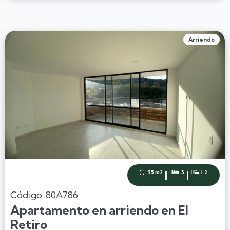
Arriendo
|
|
95 m2
3
2



Código: 80A786
Apartamento en arriendo en El
Retiro