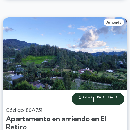
Arriendo
|
|
84 m2
2
2



Código: 80A751
Apartamento en arriendo en El
Retiro