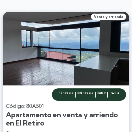
Venta y arriendo
|
|
|
129 m2
129 m2
2
3




Código: 80A501
Apartamento en venta y arriendo
en El Retiro