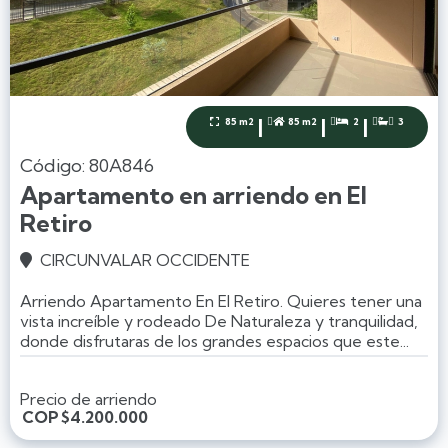
|
|
|
85 m2
85 m2
2
3




Código: 80A846
Apartamento en arriendo en El
Retiro
CIRCUNVALAR OCCIDENTE

Arriendo Apartamento En El Retiro. Quieres tener una
vista increíble y rodeado De Naturaleza y tranquilidad,
donde disfrutaras de los grandes espacios que este...
Precio de arriendo
COP
$4.200.000