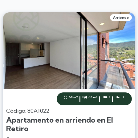
Arriendo
|
|
|
68 m2
68 m2
2
2




Código: 80A1022
Apartamento en arriendo en El
Retiro