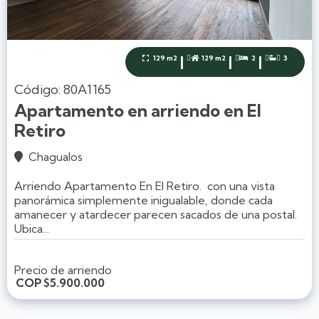
|
|
|
129 m2
129 m2
2
3




Código: 80A1165
Apartamento en arriendo en El
Retiro
Chagualos

Arriendo Apartamento En El Retiro. con una vista
panorámica simplemente inigualable, donde cada
amanecer y atardecer parecen sacados de una postal.
Ubica...
Precio de arriendo
COP
$5.900.000