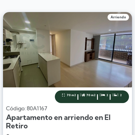
Arriendo
|
|
|
70 m2
70 m2
2
2




Código: 80A1167
Apartamento en arriendo en El
Retiro