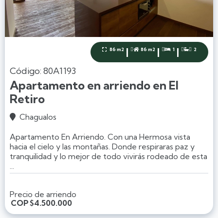
|
|
|
86 m2
86 m2
1
2




Código: 80A1193
Apartamento en arriendo en El
Retiro
Chagualos

Apartamento En Arriendo. Con una Hermosa vista
hacia el cielo y las montañas. Donde respiraras paz y
tranquilidad y lo mejor de todo vivirás rodeado de esta
...
Precio de arriendo
COP
$4.500.000