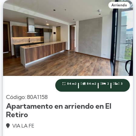
Arriendo
|
|
|
84 m2
84 m2
2
3




Código: 80A1158
Apartamento en arriendo en El
Retiro
VIA LA FE
