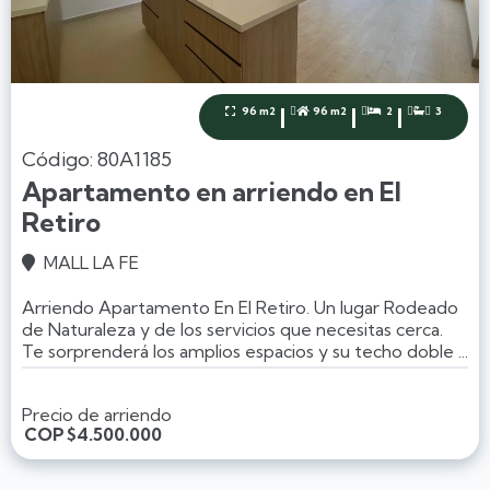
|
|
|
96 m2
96 m2
2
3




Código: 80A1185
Apartamento en arriendo en El
Retiro
MALL LA FE

Arriendo Apartamento En El Retiro. Un lugar Rodeado
de Naturaleza y de los servicios que necesitas cerca.
Te sorprenderá los amplios espacios y su techo doble ...
Precio de arriendo
COP
$4.500.000