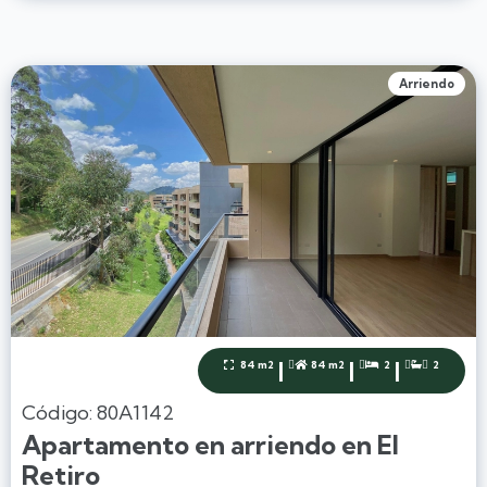
Arriendo
|
|
|
84 m2
84 m2
2
2




Código: 80A1142
Apartamento en arriendo en El
Retiro