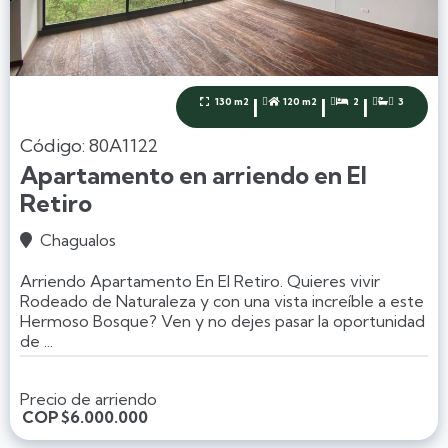
|
|
|
130 m2
120 m2
2
3




Código: 80A1122
Apartamento en arriendo en El
Retiro
Chagualos

Arriendo Apartamento En El Retiro. Quieres vivir
Rodeado de Naturaleza y con una vista increíble a este
Hermoso Bosque? Ven y no dejes pasar la oportunidad
de ...
Precio de arriendo
COP
$6.000.000