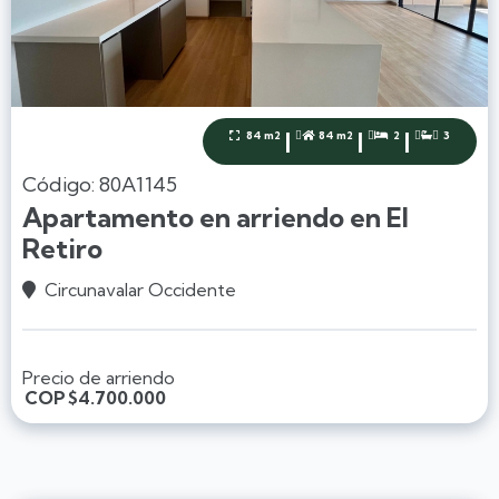
|
|
|
84 m2
84 m2
2
3




Código: 80A1145
Apartamento en arriendo en El
Retiro
Circunavalar Occidente

Precio de arriendo
COP
$4.700.000