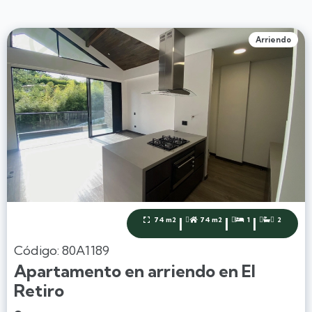
Arriendo
|
|
|
74 m2
74 m2
1
2




Código: 80A1189
Apartamento en arriendo en El
Retiro