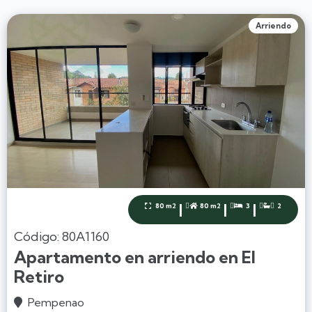
Arriendo
|
|
|
80 m2
80 m2
3
2




Código: 80A1160
Apartamento en arriendo en El
Retiro
Pempenao
