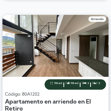
Arriendo
|
|
|
110 m2
110 m2
2
3




Código: 80A1202
Apartamento en arriendo en El
Retiro