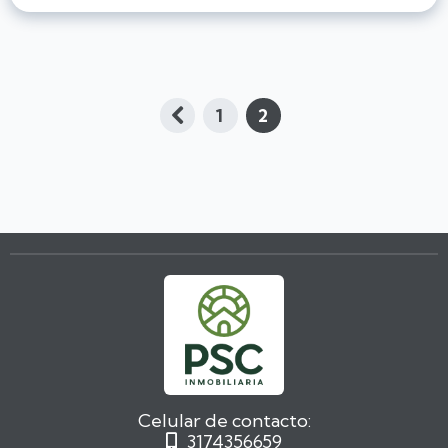
1
2

Celular de contacto:
3174356659
