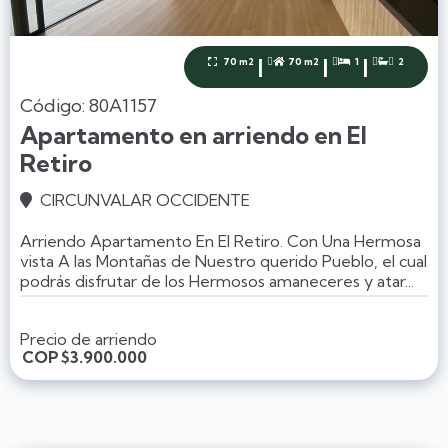
|
|
|
70 m2
70 m2
1
2




Código: 80A1157
Apartamento en arriendo en El
Retiro
CIRCUNVALAR OCCIDENTE

Arriendo Apartamento En El Retiro. Con Una Hermosa
vista A las Montañas de Nuestro querido Pueblo, el cual
podrás disfrutar de los Hermosos amaneceres y atar...
Precio de arriendo
COP
$3.900.000